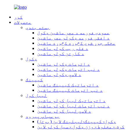
کور
محصولات
بسته بندي
عمودی فورمه د مهر ماشین ډکول
د افقی فورمه ډکولو مهر ماشین
مخکې جوړ شوي کڅوړه کڅوړه ماشین
د فلو ریپ کولو ماشین
د کارتن کولو ماشین
ډکول
د اتومات ډکولو ماشین
د نیم اتومات ډکولو ماشین
د لاسي ډکولو ماشین
کیپینګ
د اتوماتیک کیپینګ ماشین
د نیم اتومات کیپینګ ماشین
لیبل کول
د اتوماتیک لیبل کولو ماشین
د نیم اتومات لیبل کولو ماشین
د لاسي لیبل کولو ماشین
یو سټاپ پیرود
ډکول- کیپینګ-لیبلینګ لاین (بوتل)
کرش - مخلوط - وزن ډکول - سیل کولو لاین