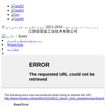
- - , , , , , ,
© د چاپ حق - 2010-2021: ټول حقونه خوندي دي.
江阴佰雷诺工业技术有限公司
برېښنا لیک ولېږه
WhatsApp
سکایپ
x