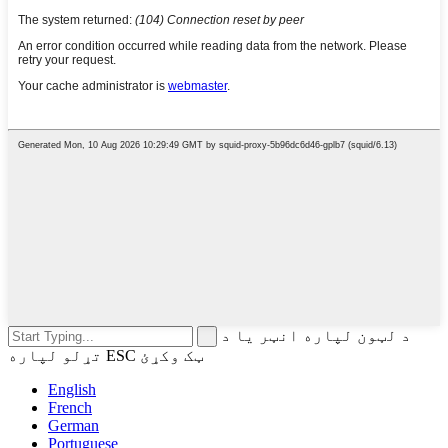
د لټون لپاره انټر یا د
تړلو لپاره ESC ټک وکړئ
English
French
German
Portuguese