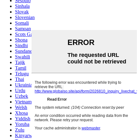
Sesotho
Sinhala
Slovak
Slovenian
Somali
Samoan
Scots Gaelic
Shona
Sindhi
Sundanese
Swahili
Tajik
Tamil
Telugu
Thai
Ukrainian
Urdu
Uzbek
Vietnamese
Welsh
Xhosa
Yiddish
Yoruba
Zulu
Kinyarwanda