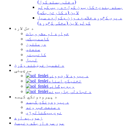
(د فلم بسته کول)
بسته بندي - کارټون کول - د ریپ کولو
لاین (د کارتن بکس)
د پری کڅوړه خلاص - د وزن ډکول - د سیل
کولو لاین (مخکې کڅوړه)
د حل لاره
خواړه او مشروبات
کاسمیټکس
درملتون
صنعتي
کانټینر
لیبل
د تضمین غوښتنه وکړئ
سرچینې
د پیرود لارښوونې
تخنیکي اسناد
ویډیوګانې
د تبادلې چارټونه
د پیرودونکي کیسه
د پیرودونکي کیسه
د صنعت خبرونه
نوې ټیکنالوژي
زموږ په اړه
موږ سره اړیکه ونیسئ