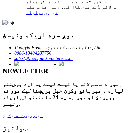
ملګرو ته هره ورځ د نیکمرغۍ هیله
کوم!په نوي کال کې، زموږ فابریکه g ...
نور یی ولوله
موږ سره اړیکه ونیسئ
Jiangyin Brenu صنعت ټیکنالوژۍ Co., Ltd.
0086-13404287756
sales@brenupackmachine.com
NEWLETTER
زموږ د محصولاتو یا قیمت لیست په اړه پوښتنو
لپاره ، مهرباني وکړئ خپل بریښنالیک موږ ته
پریږدئ او موږ به په 24 ساعتونو کې اړیکه
ونیسو.
اوس پوښتنه وکړئ
ټولنیز