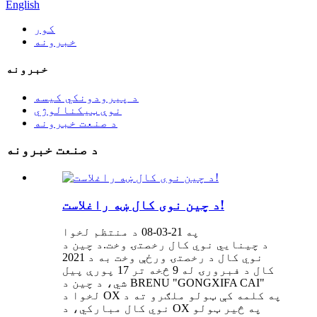
English
کور
خبرونه
خبرونه
د پیرودونکي کیسه
نوې ټیکنالوژي
د صنعت خبرونه
د صنعت خبرونه
د چین نوی کال ښه راغلاست!
په 21-03-08 د منتظم لخوا
د چینایي نوي کال رخصتۍ وخت.د چین د
نوي کال د رخصتۍ ورځې وخت به د 2021
کال د فبرورۍ له 9 څخه تر 17 پورې پیل
شي، د چین د BRENU "GONGXIFA CAI"
لخوا د OX په کلمه کې ټولو ملګرو ته د
نوي کال مبارکي، د OX په څیر ټولو